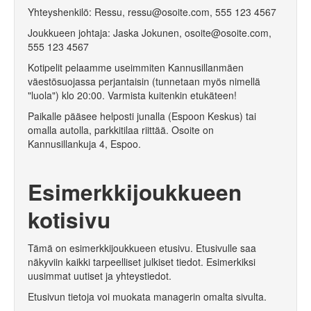
Yhteyshenkilö
: Ressu,
ressu@osoite.com
, 555 123 4567
Joukkueen johtaja
: Jaska Jokunen,
osoite@osoite.com
,
555 123 4567
Kotipelit pelaamme useimmiten Kannusillanmäen
väestösuojassa perjantaisin (tunnetaan myös nimellä
"luola") klo 20:00. Varmista kuitenkin etukäteen!
Paikalle pääsee helposti junalla (Espoon Keskus) tai
omalla autolla, parkkitilaa riittää. Osoite on
Kannusillankuja 4, Espoo.
Esimerkkijoukkueen
kotisivu
Tämä on esimerkkijoukkueen etusivu. Etusivulle saa
näkyviin kaikki tarpeelliset julkiset tiedot. Esimerkiksi
uusimmat uutiset ja yhteystiedot.
Etusivun tietoja voi muokata managerin omalta sivulta.