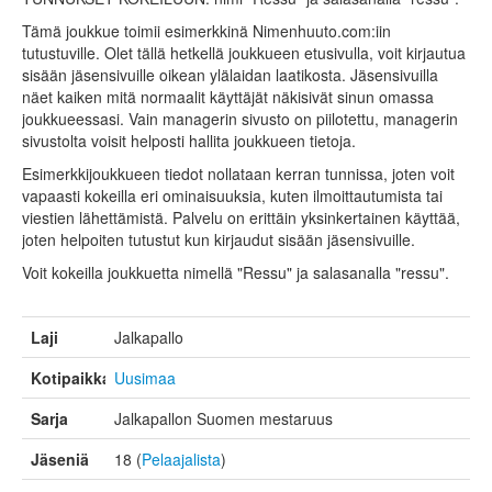
Tämä joukkue toimii esimerkkinä Nimenhuuto.com:iin
tutustuville. Olet tällä hetkellä joukkueen etusivulla, voit kirjautua
sisään jäsensivuille oikean ylälaidan laatikosta. Jäsensivuilla
näet kaiken mitä normaalit käyttäjät näkisivät sinun omassa
joukkueessasi. Vain managerin sivusto on piilotettu, managerin
sivustolta voisit helposti hallita joukkueen tietoja.
Esimerkkijoukkueen tiedot nollataan kerran tunnissa, joten voit
vapaasti kokeilla eri ominaisuuksia, kuten ilmoittautumista tai
viestien lähettämistä. Palvelu on erittäin yksinkertainen käyttää,
joten helpoiten tutustut kun kirjaudut sisään jäsensivuille.
Voit kokeilla joukkuetta nimellä "Ressu" ja salasanalla "ressu".
Laji
Jalkapallo
Kotipaikka
Uusimaa
Sarja
Jalkapallon Suomen mestaruus
Jäseniä
18 (
Pelaajalista
)