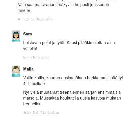
Näin saa matsiraportit näkyviin helposti joukkueen
faneille.
1
Noin 8 tuntia sitten
Sara
Loistavaa pojat ja tytöt. Kausi pitääkin alottaa aina
voitolla!
Noin 7 tuntia sitten
Maija
Voitto kotiin, kauden ensimmäinen harkkamatsi päättyi
4-1 meille :)
Nyt vielä muutamat treenit ennen sarjan ensimmäisiä
matseja. Muistakaa houkutella uusia kasvoja mukaan
treeneihin
2
Noin 7 tuntia sitten