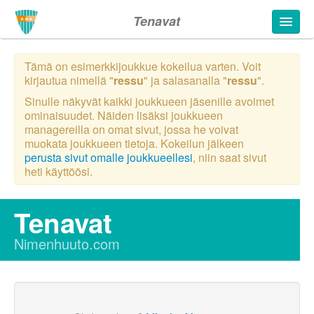
Tenavat
Tämä on esimerkkijoukkue kokeilua varten. Voit
kirjautua nimellä "
ressu
" ja salasanalla "
ressu
".
Sinulle näkyvät kaikki joukkueen jäsenille avoimet
ominaisuudet. Näiden lisäksi joukkueen
managereilla on omat sivut, jossa he voivat
muokata joukkueen tietoja. Kokeilun jälkeen
perusta sivut omalle joukkueellesi
, niin saat sivut
heti käyttöösi.
Tenavat
Nimenhuuto.com