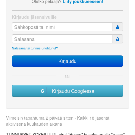
Oletko pelaaja?
Liity joukkueeseen!
Kirjaudu jäsensivuille
Salasana tai tunnus unohtunut?
tai
Kirjaudu Googlessa
Viimeisin tapahtuma 2 päivää sitten · Kaikki 18 jäsentä
aktiivisena kuukauden aikana
TUNNUKSET KOKEILUUN: nimi "Ressu" ja salasanalla "ressu".