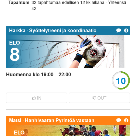
Tapahtumat
32 tapahtumaa edellisen 12 kk aikana · Yhteensä
42
Harkka ·
Syöttelytreeni ja koordinaatio
ELO
8
Huomenna klo 19:00 – 22:00
10
IN
OUT
Matsi ·
Hanhivaaran Pyrintöä vastaan
ELO