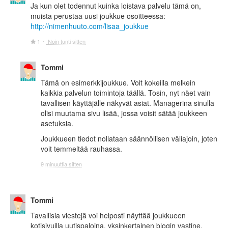
Ja kun olet todennut kuinka loistava palvelu tämä on,
muista perustaa uusi joukkue osoitteessa:
http://nimenhuuto.com/lisaa_joukkue
1
Noin tunti sitten
Tommi
Tämä on esimerkkijoukkue. Voit kokeilla melkein
kaikkia palvelun toimintoja täällä. Tosin, nyt näet vain
tavallisen käyttäjälle näkyvät asiat. Managerina sinulla
olisi muutama sivu lisää, jossa voisit sätää joukkeen
asetuksia.
Joukkueen tiedot nollataan säännöllisen väliajoin, joten
voit temmeltää rauhassa.
9 minuuttia sitten
Tommi
Tavallisia viestejä voi helposti näyttää joukkueen
kotisivuilla uutispaloina, yksinkertainen blogin vastine.